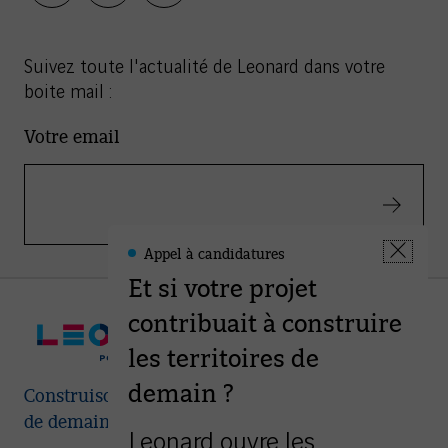
Suivez toute l'actualité de Leonard dans votre
boite mail :
Votre email
Valider
Appel à candidatures
Leonard
Fermer
-
Et si votre projet
la
Informations
fenêtre
contribuait à construire
les territoires de
demain ?
Construisons ensemble les villes et territoires
de demain
Leonard ouvre les