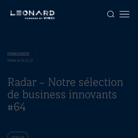
Panneau
de
gestion
Afficher
Afficher
la
le
des
Leonard
Leonard
recherche
menu
cookies
-
powered
by
VINCI
FINANCEMENT
Publié le 24.11.22
Radar – Notre sélection
de business innovants
#64
START-UP