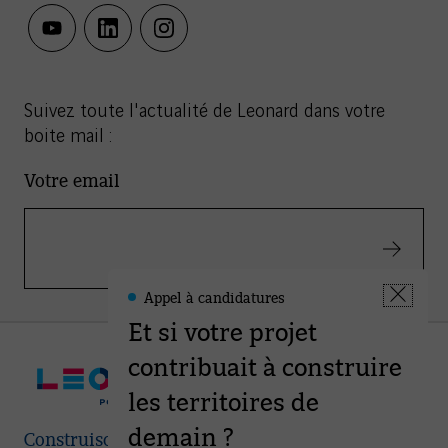
youtube
linkedin
instagram
Suivez toute l'actualité de Leonard dans votre
boite mail :
Votre email
Valider
Appel à candidatures
Leonard
Fermer
-
Et si votre projet
la
Informations
fenêtre
contribuait à construire
les territoires de
demain ?
Construisons ensemble les villes et territoires