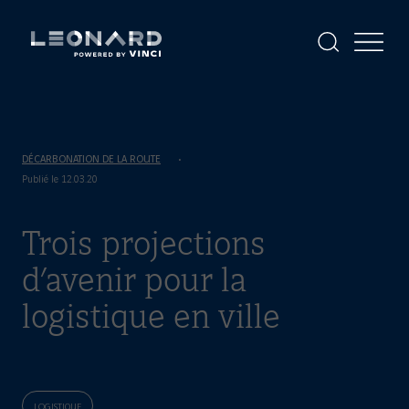
Panneau
de
gestion
Afficher
Afficher
la
le
des
Leonard
Leonard
recherche
menu
cookies
-
powered
by
VINCI
DÉCARBONATION DE LA ROUTE
Publié le 12.03.20
Trois projections
d’avenir pour la
logistique en ville
LOGISTIQUE