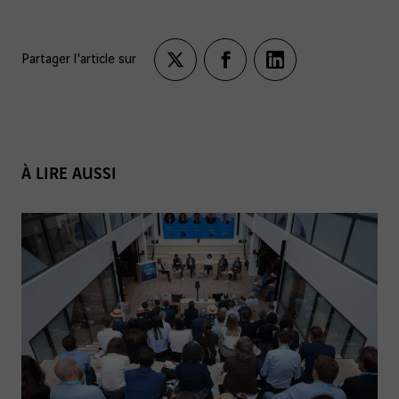
Partager l'article sur
Partagez
Partagez
Partagez
sur
sur
sur
twitter
facebook
LinkedIn
À LIRE AUSSI