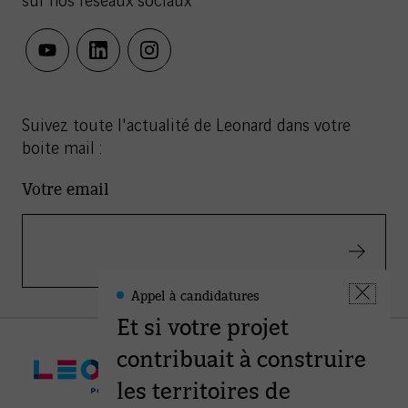
sur nos réseaux sociaux
youtube
linkedin
instagram
Suivez toute l'actualité de Leonard dans votre
boite mail :
Votre email
Valider
Appel à candidatures
Leonard
Fermer
-
Et si votre projet
la
Informations
fenêtre
contribuait à construire
les territoires de