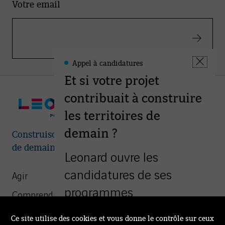
Votre email
Valider
Appel à candidatures
Leonard
Fermer
-
Et si votre projet
la
Informations
fenêtre
contribuait à construire
les territoires de
demain ?
Construisons ensemble les villes et territoires
de demain
Leonard ouvre les
candidatures de ses
Agir
programmes
Comprendre
d’accompagnement à
We Are Leonard
Ce site utilise des cookies et vous donne le contrôle sur ceux