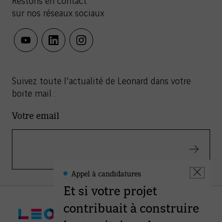
Restons en contact
sur nos réseaux sociaux
youtube
linkedin
instagram
Suivez toute l'actualité de Leonard dans votre
boite mail :
Votre email
Valider
Appel à candidatures
Leonard
Fermer
-
Et si votre projet
la
Informations
fenêtre
contribuait à construire