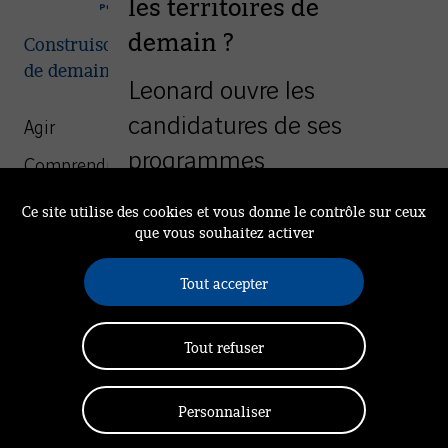
les territoires de
demain ?
Construisons ensemble les villes et territoires
de demain
Leonard ouvre les
candidatures de ses
Agir
programmes
Comprendre
d’accompagnement à
We Are Leonard
Ce site utilise des cookies et vous donne le contrôle sur ceux
destination des start-up
que vous souhaitez activer
Mission
et des collaborateurs du
Rendez-vous à Leonard
Tout accepter
groupe VINCI porteurs de
Actualités
Communauté
solutions innovantes.
Tout refuser
Politique de confidentialité
Gestion des cookies
Mentions légales
Découvrir les appels à candidatures
Personnaliser
Nous contacter
Accessibilité (totalement conforme)