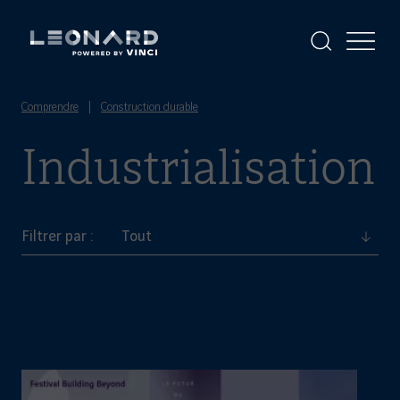
Panneau
de
gestion
Afficher
Afficher
la
le
des
Leonard
Leonard
recherche
menu
cookies
-
powered
Comprendre
|
Construction durable
by
Industrialisation
VINCI
Filtrer par :