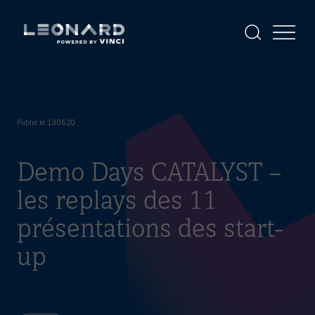
Panneau
de
gestion
Afficher
Afficher
la
le
des
Leonard
Leonard
recherche
menu
cookies
-
powered
by
VINCI
Publié le 19.06.20
Demo Days CATALYST –
les replays des 11
présentations des start-
up