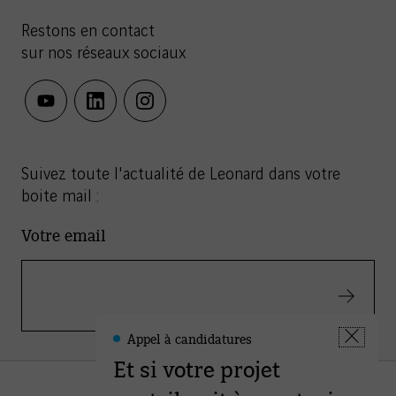
Restons en contact
sur nos réseaux sociaux
youtube
linkedin
instagram
Suivez toute l'actualité de Leonard dans votre
boite mail :
Votre email
Valider
Appel à candidatures
Leonard
Fermer
-
Et si votre projet
la
Informations
fenêtre