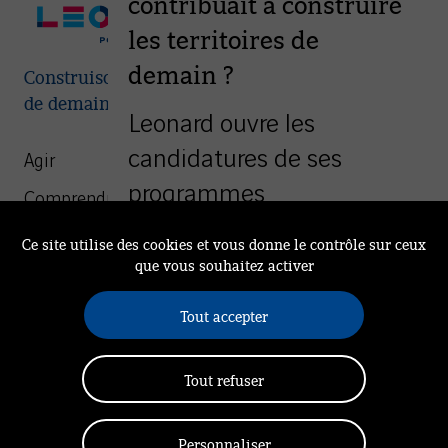
contribuait à construire
les territoires de
demain ?
Construisons ensemble les villes et territoires
de demain
Leonard ouvre les
candidatures de ses
Agir
programmes
Comprendre
d’accompagnement à
We Are Leonard
Ce site utilise des cookies et vous donne le contrôle sur ceux
destination des start-up
que vous souhaitez activer
Mission
et des collaborateurs du
Rendez-vous à Leonard
Tout accepter
groupe VINCI porteurs de
Actualités
Communauté
solutions innovantes.
Tout refuser
Politique de confidentialité
Gestion des cookies
Mentions légales
Découvrir les appels à candidatures
Personnaliser
Nous contacter
Accessibilité (totalement conforme)