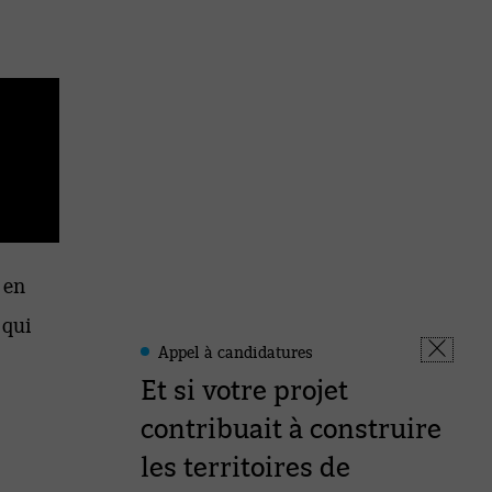
 en
qui
Appel à candidatures
Leonard
Fermer
-
Et si votre projet
la
Informations
fenêtre
contribuait à construire
les territoires de