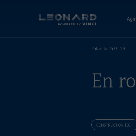
Panneau
de
Leonard,
gestion
prospective
Agir
des
et
cookies
Leonard
innovation
-
par
powered
VINCI
by
Publié le 24.01.19
VINCI
En ro
CONSTRUCTION TECH