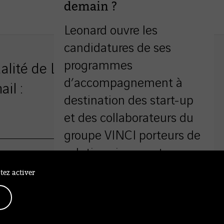
demain ?
Leonard ouvre les
candidatures de ses
programmes
ualité de Leonard
d’accompagnement à
il :
destination des start-up
et des collaborateurs du
groupe VINCI porteurs de
solutions innovantes.
Valider
tez activer
Découvrir les appels à
candidatures