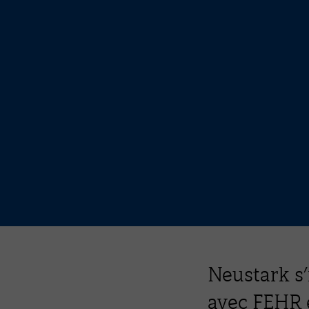
Neustark s’
avec FEHR e