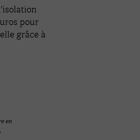
isolation
euros pour
ielle grâce à
re en
e