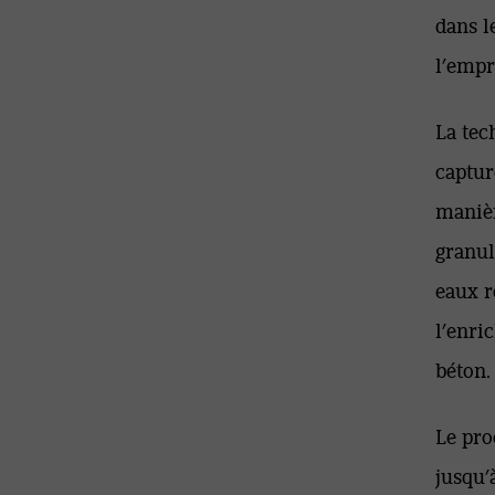
dans l
l’empr
La tec
captur
manièr
granul
eaux r
l’enri
béton.
Le pro
jusqu’