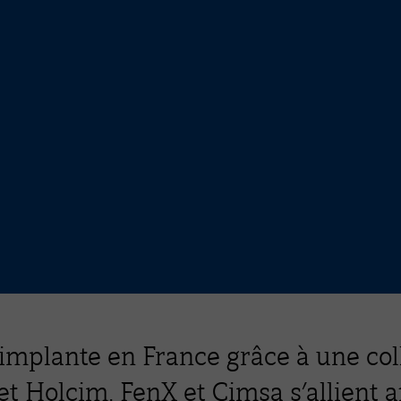
implante en France grâce à une col
t Holcim. FenX et Çimsa s’allient a