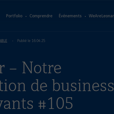
Portfolio
Comprendre
Événements
WeAreLeonar
ABLE
Publié le 16.04.25
r – Notre
tion de busines
vants #105