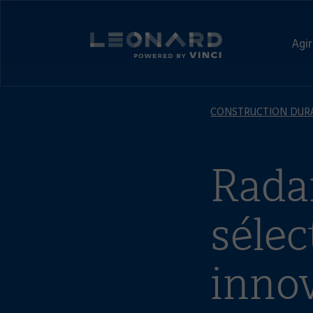
Panneau
de
Leonard,
gestion
prospective
Agir
des
et
cookies
Leonard
innovation
-
par
powered
VINCI
by
CONSTRUCTION DUR
VINCI
Rada
sélec
inno