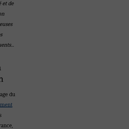
 et de
on
teuses
es
uents…
à
m
kage du
ement
s
rance,