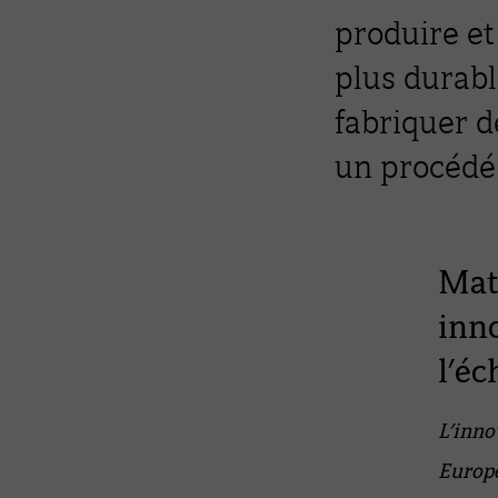
produire et
plus durabl
fabriquer de
un procédé
Maté
inn
l’éc
L’inno
Europe