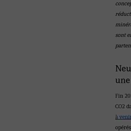
concep
réduct
minéra
sont e
parten
Neu
une
Fin 20
CO2 da
à veni
opérés