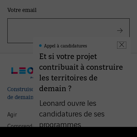
Votre email
Valider
Appel à candidatures
Leonard
Fermer
-
Et si votre projet
la
Informations
fenêtre
contribuait à construire
les territoires de
demain ?
Construisons ensemble les villes et territoires
de demain
Leonard ouvre les
candidatures de ses
Agir
programmes
Comprendre
d’accompagnement à