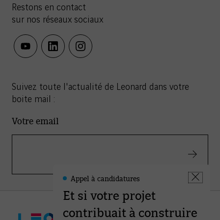
Restons en contact
sur nos réseaux sociaux
youtube
linkedin
instagram
Suivez toute l'actualité de Leonard dans votre
boite mail :
Votre email
Valider
Appel à candidatures
Leonard
Fermer
-
Et si votre projet
la
Informations
fenêtre
contribuait à construire