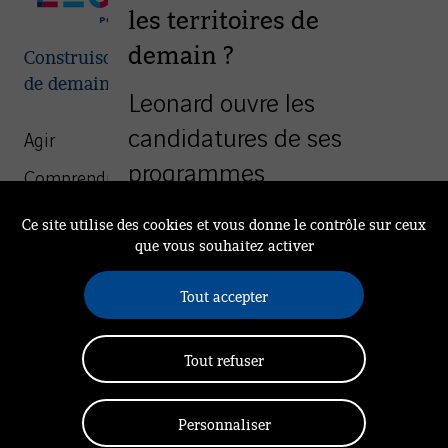
les territoires de
demain ?
Construisons ensemble les villes et territoires
de demain
Leonard ouvre les
candidatures de ses
Agir
programmes
Comprendre
d’accompagnement à
We Are Leonard
Ce site utilise des cookies et vous donne le contrôle sur ceux
destination des start-up
que vous souhaitez activer
Mission
et des collaborateurs du
Rendez-vous à Leonard
Tout accepter
groupe VINCI porteurs de
Actualités
Communauté
solutions innovantes.
Tout refuser
Politique de confidentialité
Gestion des cookies
Mentions légales
Découvrir les appels à candidatures
Personnaliser
Nous contacter
Accessibilité (totalement conforme)