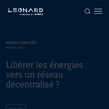
Panneau
de
gestion
Afficher
Afficher
la
le
des
Leonard
Leonard
recherche
menu
cookies
-
powered
by
VINCI
RÉSEAUX ET SMART GRID
Publié le 18.05.22
Libérer les énergies :
vers un réseau
décentralisé ?
SMART GRID