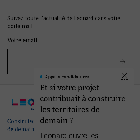
Suivez toute l'actualité de Leonard dans votre
boite mail :
Votre email
Valider
Appel à candidatures
Leonard
Fermer
-
Et si votre projet
la
Informations
fenêtre
contribuait à construire
les territoires de
demain ?
Construisons ensemble les villes et territoires
de demain
Leonard ouvre les