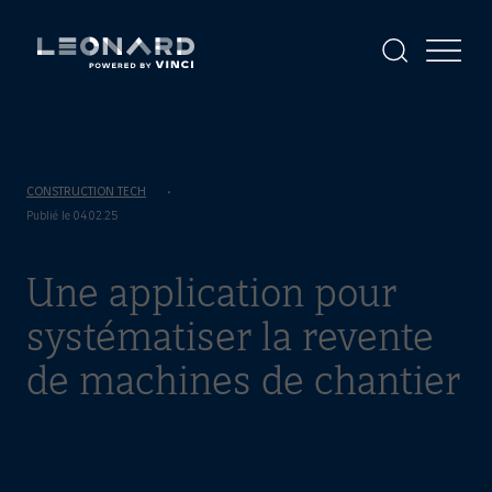
Panneau
de
gestion
Afficher
Afficher
la
le
des
Leonard
Leonard
recherche
menu
cookies
-
powered
by
VINCI
CONSTRUCTION TECH
Publié le 04.02.25
Une application pour
systématiser la revente
de machines de chantier