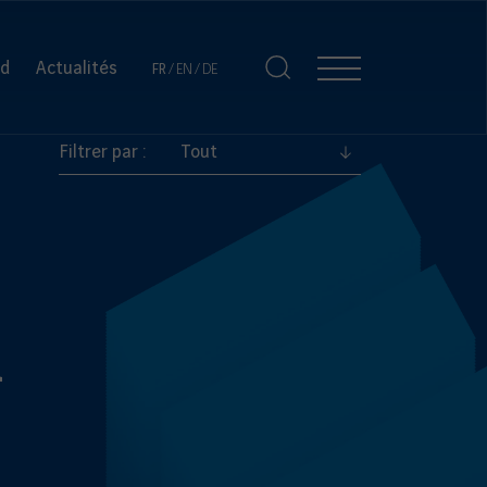
Choisissez
d
Actualités
FR
EN
DE
Afficher
Afficher
le
/
la
Cacher
navigation
langage
la
du
recherche
Filtrer par :
site
:
h