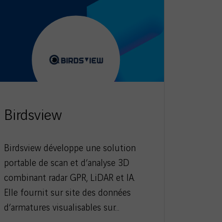
r
u
é
i
c
v
é
a
d
n
e
t
n
t
Birdsview
Cold
Birdsview développe une solution
Cold Pa
portable de scan et d’analyse 3D
collage 
combinant radar GPR, LiDAR et IA.
fixer, s
Elle fournit sur site des données
ni perça
d’armatures visualisables sur…
réparat