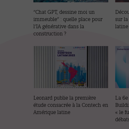
“Chat GPT, dessine moi un
Décou
immeuble” : quelle place pour
sur l
l’IA générative dans la
latine
construction ?
Leonard publie la première
La 6e 
étude consacrée à la Contech en
Build
Amérique latine
« le f
débats