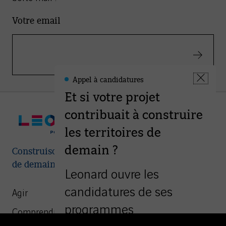
Votre email
Valider
Appel à candidatures
Leonard
Fermer
-
Et si votre projet
la
Informations
fenêtre
contribuait à construire
les territoires de
demain ?
Construisons ensemble les villes et territoires
de demain
Leonard ouvre les
candidatures de ses
Agir
programmes
Comprendre