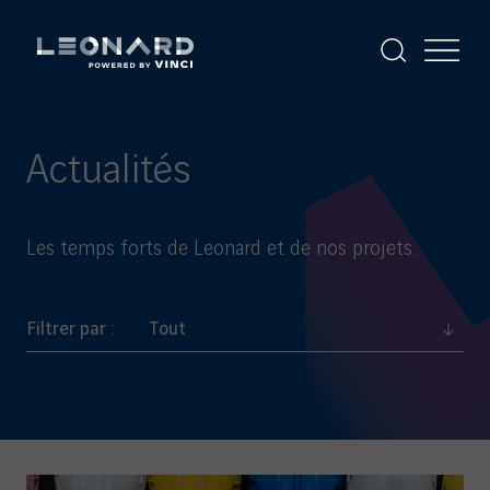
Panneau
de
gestion
Afficher
Afficher
la
le
des
Leonard
Leonard
Accéder
recherche
menu
cookies
-
aux
powered
actualités
by
-
Actualités
VINCI
919
articles
trouvés
Les temps forts de Leonard et de nos projets.
Filtrer par :